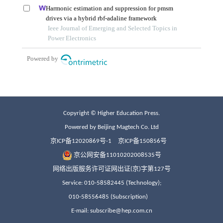
Copyright © Higher Education Press.
Powered by Beijing Magtech Co. Ltd
京ICP备12020869号-1
京ICP备150856号
京公网安备11010202008535号
网络出版服务许可证网出证(京)字第127号
Service: 010-58582445 (Technology);
010-58556485 (Subscription)
E-mail: subscribe@hep.com.cn