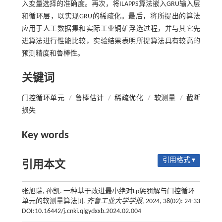
入变量选择的准确度。再次，将ILAPPS算法嵌入GRU输入层
和循环层，以实现GRU的稀疏化。最后，将所提出的算法
应用于人工数据集和实际工业铜矿浮选过程，并与其它先
进算法进行性能比较，实验结果表明所提算法具有较高的
预测精度和鲁棒性。
关键词
门控循环单元
/
鲁棒估计
/
稀疏优化
/
软测量
/
截断
损失
Key words
引用格式 ▾
引用本文
张旭瑞, 孙凯. 一种基于改进最小绝对Lp惩罚解与门控循环
单元的软测量算法[J].
齐鲁工业大学学报
, 2024, 38(02): 24-33
DOI:10.16442/j.cnki.qlgydxxb.2024.02.004