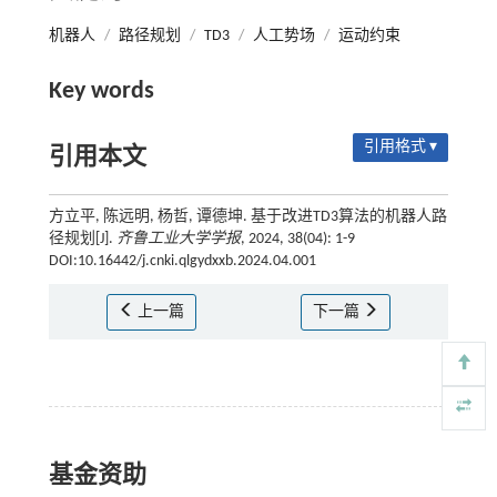
机器人
/
路径规划
/
TD3
/
人工势场
/
运动约束
Key words
引用格式 ▾
引用本文
方立平, 陈远明, 杨哲, 谭德坤. 基于改进TD3算法的机器人路
径规划[J].
齐鲁工业大学学报
, 2024, 38(04): 1-9
DOI:10.16442/j.cnki.qlgydxxb.2024.04.001
上一篇
下一篇
基金资助