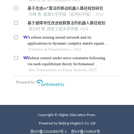
Copyright © Higher Education Press.
Powered by Beijing Magtech Co. Ltd
京ICP备12020869号-1
京ICP备150856号