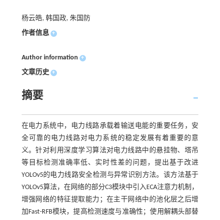
杨云皓, 韩国政, 朱国防
作者信息
+
Author information
+
文章历史
+
摘要
在电力系统中，电力线路承载着输送电能的重要任务，安
全可靠的电力线路对电力系统的稳定发展有着重要的意
义。针对利用深度学习算法对电力线路中的悬挂物、塔吊
等目标检测准确率低、实时性差的问题，提出基于改进
YOLOv5的电力线路安全检测与异常识别方法。该方法基于
YOLOv5算法，在网络的部分C3模块中引入ECA注意力机制，
增强网络的特征提取能力；在主干网络中的池化层之后增
加Fast-RFB模块，提高检测速度与准确性；使用解耦头部替