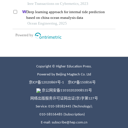
Copyright © Higher Education Press.
Powered by Beijing Magtech Co. Ltd
京ICP备12020869号-1
京ICP备150856号
京公网安备11010202008535号
网络出版服务许可证网出证(京)字第127号
Service: 010-58582445 (Technology);
010-58556485 (Subscription)
E-mail: subscribe@hep.com.cn