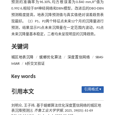
2
预测的准确率为96.30%,均方根误差为0.840 mm,R
值为
0.992 6,相较于BP神经网络和DBN模型，改进后的DBO-DBN
预测精度提高，地表沉降预测值与真实值绝对误差趋势表
现最好。（2）P1、P2两个特征点未来12个月的沉降量进行
预测，结果显示P1点未来沉降量在一定范围内波动，P2点
未来沉降量基本稳定，二者均未呈现明显的沉降趋势。
关键词
城区地表沉降
/
蜣螂优化算法
/
深度置信网络
/
SBAS-
InSAR
/
k折交叉验证
Key words
引用格式 ▾
引用本文
刘明众, 王子祎. 基于蜣螂算法优化深度置信网络的城区地
表沉降预测[J].
齐鲁工业大学学报
, 2025, 39(05): 61-69