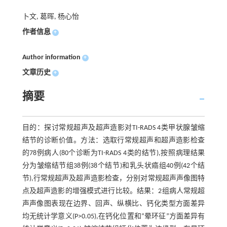
卜文, 葛晖, 杨心怡
作者信息
+
Author information
+
文章历史
+
摘要
目的：探讨常规超声及超声造影对TI-RADS 4类甲状腺皱缩
结节的诊断价值。方法：选取行常规超声和超声造影检查
的78例病人(80个诊断为TI-RADS 4类的结节),按照病理结果
分为皱缩结节组38例(38个结节)和乳头状癌组40例(42个结
节),行常规超声及超声造影检查，分别对常规超声声像图特
点及超声造影的增强模式进行比较。结果：2组病人常规超
声声像图表现在边界、回声、纵横比、钙化类型方面差异
均无统计学意义(P>0.05),在钙化位置和“晕环征”方面差异有