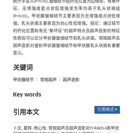
统计学意义(P<0.01),皱缩结节组钙化位置为边缘型、有晕环
征、无增强或星点状低增强发生率均高于乳头状癌组
(P<0.01)。甲状腺皱缩结节主要表现为无增强或点状低增
强，乳头状癌主要表现为向心性低增强。结论：通过结节
的钙化位置和有无“晕环征”的超声特点及超声造影的特征
性表现可以区分甲状腺皱缩结节和乳头状癌，常规超声及
超声造影对鉴别甲状腺皱缩结节和甲状腺乳头状癌有重要
意义。
关键词
甲状腺结节
/
常规超声
/
超声造影
Key words
引用格式 ▾
引用本文
卜文, 葛晖, 杨心怡. 常规超声及超声造影对TI-RADS 4类甲状