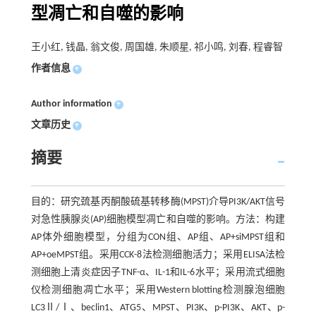
型凋亡和自噬的影响
王小红, 钱晶, 翁文俊, 周国雄, 朱顺星, 祁小鸣, 刘春, 程睿智
作者信息
+
Author information
+
文章历史
+
摘要
目的：研究巯基丙酮酸硫基转移酶(MPST)介导PI3K/AKT信号
对急性胰腺炎(AP)细胞模型凋亡和自噬的影响。方法：构建
AP体外细胞模型，分组为CON组、AP组、AP+siMPST组和
AP+oeMPST组。采用CCK-8法检测细胞活力；采用ELISA法检
测细胞上清炎症因子TNF-α、IL-1和IL-6水平；采用流式细胞
仪检测细胞凋亡水平；采用Western blotting检测腺泡细胞
LC3Ⅱ/Ⅰ、beclin1、ATG5、MPST、PI3K、p-PI3K、AKT、p-