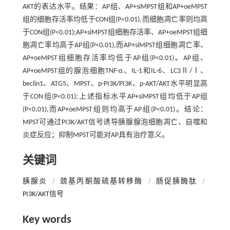
AKT的表达水平。结果：AP组、AP+siMPST组和AP+oeMPST
组的细胞存活率均低于CON组(P<0.01),而细胞凋亡率则均高
于CON组(P<0.01);AP+siMPST组细胞存活率、AP+oeMPST组细
胞凋亡率均高于AP组(P<0.01),而AP+siMPST组细胞凋亡率、
AP+oeMPST组细胞存活率均低于AP组(P<0.01)。AP组、
AP+oeMPST组的腺泡细胞TNF-α、IL-1和IL-6、LC3Ⅱ/Ⅰ、
beclin1、ATG5、MPST、p-PI3K/PI3K、p-AKT/AKT水平明显高
于CON组(P<0.01);上述指标水平AP+siMPST组均低于AP组
(P<0.01),而AP+oeMPST组则均高于AP组(P<0.01)。结论：
MPST可通过PI3K/AKT信号诱导胰腺腺泡细胞凋亡、自噬和
炎症反应；抑制MPST可能对AP具有治疗意义。
关键词
胰腺炎
/
巯基丙酮酸硫基转移酶
/
肠促胰酶肽
/
PI3K/AKT信号
Key words