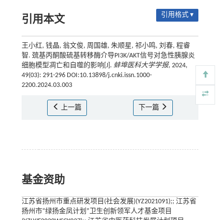
引用格式 ▾
引用本文
王小红, 钱晶, 翁文俊, 周国雄, 朱顺星, 祁小鸣, 刘春, 程睿
智. 巯基丙酮酸硫基转移酶介导PI3K/AKT信号对急性胰腺炎
细胞模型凋亡和自噬的影响[J].
蚌埠医科大学学报
, 2024,
49(03): 291-296 DOI:10.13898/j.cnki.issn.1000-
2200.2024.03.003
上一篇
下一篇
基金资助
江苏省扬州市重点研发项目(社会发展)(YZ2021091);; 江苏省
扬州市“绿扬金凤计划”卫生创新领军人才基金项目