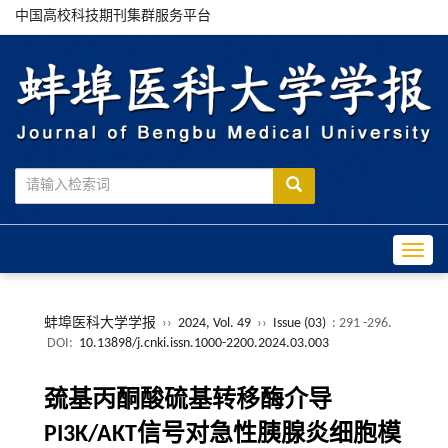
中国高校科技期刊集群服务平台
Toggle
蚌埠医科大学学报
››
2024, Vol. 49
››
Issue (03)
: 291 -296.
DOI:
10.13898/j.cnki.issn.1000-2200.2024.03.003
巯基丙酮酸硫基转移酶介导
PI3K/AKT信号对急性胰腺炎细胞模