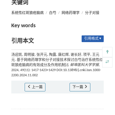
关键词
系统性红斑狼疮脑病
/
白芍
/
网络药理学
/
分子对接
Key words
引用格式 ▾
引用本文
汤迎凯, 周明骏, 张开元, 陶露, 唐红辉, 谢长好, 项平, 王元
元. 基于网络药理学和分子对接技术探讨白芍治疗系统性红
斑狼疮脑病的有效成分及作用机制[J].
蚌埠医科大学学报
,
2024, 49(11): 1417-1423+1429 DOI:10.13898/j.cnki.issn.1000-
2200.2024.11.002
上一篇
下一篇