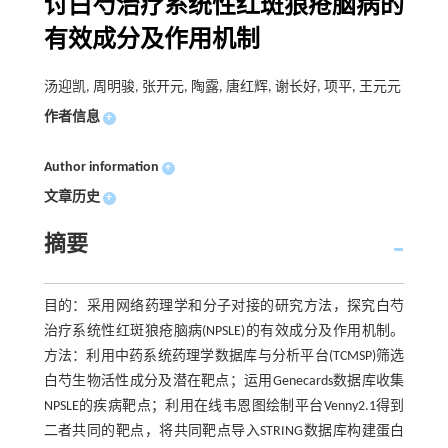
讨白芍治疗系统性红斑狼疮脑病的
有效成分及作用机制
汤迎凯, 周明骏, 张开元, 陶露, 唐红辉, 谢长好, 项平, 王元元
作者信息
+
Author information
+
文章历史
+
摘要
目的：采用网络药理学和分子对接的研究方法，探究白芍
治疗系统性红斑狼疮脑病(NPSLE)的有效成分及作用机制。
方法：利用中药系统药理学数据库与分析平台(TCMSP)筛选
白芍生物活性成分及潜在靶点；运用Genecards数据库收集
NPSLE的疾病靶点；利用在线韦恩图绘制平台Venny2.1得到
二者共同的靶点，将共同靶点导入STRING数据库构建蛋白