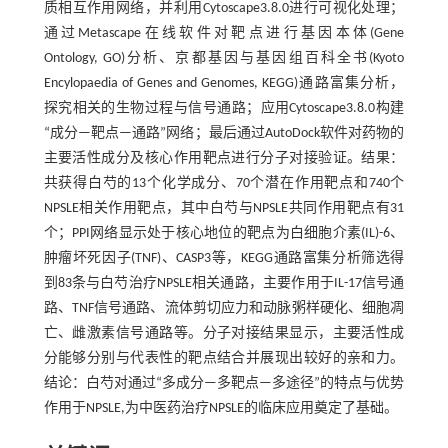
质相互作用网络，并利用Cytoscape3.8.0进行可视化处理；
通过Metascape在线软件对靶点进行基因本体(Gene
Ontology, GO)分析、京都基因与基因组百科全书(Kyoto
Encylopaedia of Genes and Genomes, KEGG)通路富集分析，
探究相关的生物过程与信号通路；应用Cytoscape3.8.0构建
“成分—靶点—通路”网络；最后通过AutoDock软件对药物的
主要活性成分及核心作用靶点进行分子对接验证。结果：
共获得白芍的13个化学成分、70个潜在作用靶点和740个
NPSLE相关作用靶点，其中白芍与NPSLE共同作用靶点有31
个；PPI网络显示处于核心地位的靶点为白细胞介素(IL)-6、
肿瘤坏死因子(TNF)、CASP3等，KEGG通路富集分析筛选得
到83条与白芍治疗NPSLE相关通路，主要作用于IL-17信号通
路、TNF信号通路、流体剪切应力和动脉粥样硬化、细胞凋
亡、雌激素信号通路等。分子对接结果显示，主要活性成
分能够分别与代表性的靶点结合并展现出较好的亲和力。
结论：白芍对通过“多成分—多靶点—多途径”的特点与优势
作用于NPSLE,为中医药治疗NPSLE的临床应用奠定了基础。