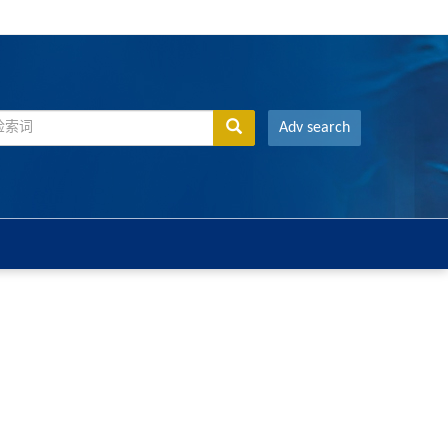
Adv search