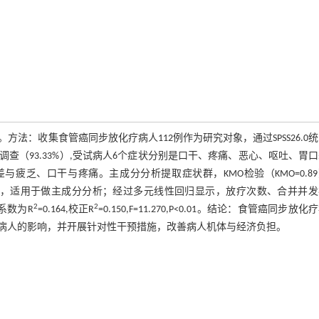
：收集食管癌同步放化疗病人112例作为研究对象，通过SPSS26.0
调查（93.33%）,受试病人6个症状分别是口干、疼痛、恶心、呕吐、胃
疲乏、口干与疼痛。主成分分析提取症状群，KMO检验（KMO=0.8
据之间具有相关性，适用于做主成分分析；经过多元线性回归显示，放疗次数、合并并
2
2
系数为R
=0.164,校正R
=0.150,F=11.270,P<0.01。结论：食管癌同步放化
病人的影响，并开展针对性干预措施，改善病人机体与经济负担。