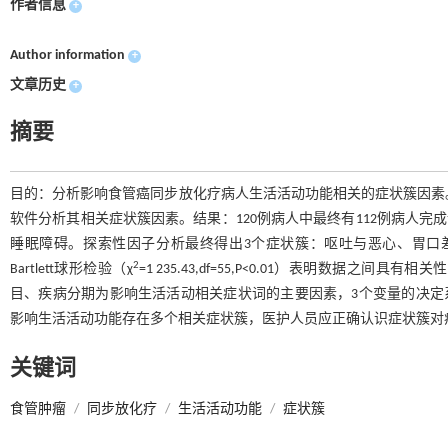
作者信息
+
Author information
+
文章历史
+
摘要
目的：分析影响食管癌同步放化疗病人生活活动功能相关的症状簇因素。方法
软件分析其相关症状簇因素。结果：120例病人中最终有112例病人完成
睡眠障碍。探索性因子分析最终得出3个症状簇：呕吐与恶心、胃口差与
2
Bartlett球形检验（χ
=1 235.43,df=55,P<0.01）表明数
目、疾病分期为影响生活活动相关症状词的主要因素，3个变量的决定
影响生活活动功能存在多个相关症状簇，医护人员应正确认识症状簇对
关键词
食管肿瘤
/
同步放化疗
/
生活活动功能
/
症状簇