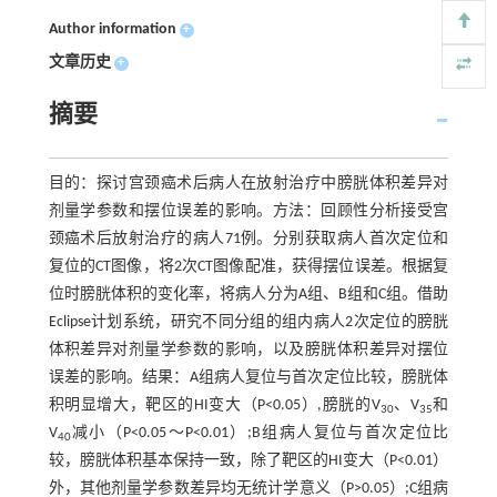
Author information
+
文章历史
+
摘要
目的：探讨宫颈癌术后病人在放射治疗中膀胱体积差异对
剂量学参数和摆位误差的影响。方法：回顾性分析接受宫
颈癌术后放射治疗的病人71例。分别获取病人首次定位和
复位的CT图像，将2次CT图像配准，获得摆位误差。根据复
位时膀胱体积的变化率，将病人分为A组、B组和C组。借助
Eclipse计划系统，研究不同分组的组内病人2次定位的膀胱
体积差异对剂量学参数的影响，以及膀胱体积差异对摆位
误差的影响。结果：A组病人复位与首次定位比较，膀胱体
积明显增大，靶区的HI变大（P<0.05）,膀胱的V
、V
和
30
35
V
减小（P<0.05～P<0.01）;B组病人复位与首次定位比
40
较，膀胱体积基本保持一致，除了靶区的HI变大（P<0.01）
外，其他剂量学参数差异均无统计学意义（P>0.05）;C组病