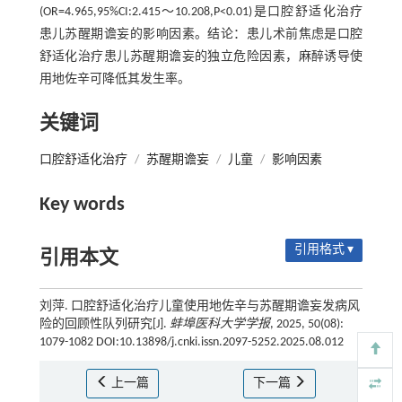
(OR=4.965,95%CI:2.415～10.208,P<0.01)是口腔舒适化治疗
患儿苏醒期谵妄的影响因素。结论：患儿术前焦虑是口腔
舒适化治疗患儿苏醒期谵妄的独立危险因素，麻醉诱导使
用地佐辛可降低其发生率。
关键词
口腔舒适化治疗
/
苏醒期谵妄
/
儿童
/
影响因素
Key words
引用格式 ▾
引用本文
刘萍. 口腔舒适化治疗儿童使用地佐辛与苏醒期谵妄发病风
险的回顾性队列研究[J].
蚌埠医科大学学报
, 2025, 50(08):
1079-1082 DOI:10.13898/j.cnki.issn.2097-5252.2025.08.012
上一篇
下一篇