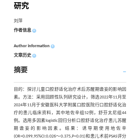
研究
刘萍
作者信息
+
Author information
+
文章历史
+
摘要
目的：探讨儿童口腔舒适化治疗术后苏醒期谵妄的影响因
素。方法：采用回顾性队列研究设计，筛选2022年11月至
2024年11月于安徽医科大学附属口腔医院行口腔舒适化治
疗的患儿临床资料，其中地佐辛组52例，舒芬太尼组44
例。选用多因素logistic回归分析口腔舒适化治疗患儿苏醒
期谵妄的影响因素。结果：诱导期使用地佐辛
(OR=0.099,95%CI:0.026～0.375,P<0.01)和患儿术前PSAS评分