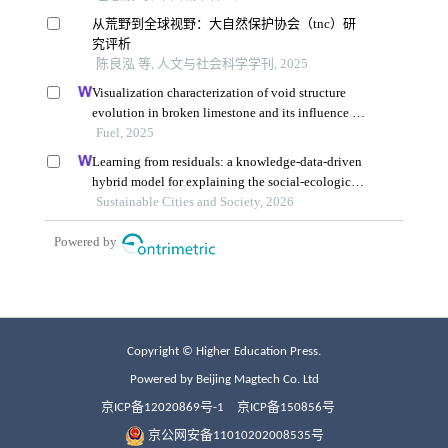
Copyright © Higher Education Press.
Powered by Beijing Magtech Co. Ltd
京ICP备12020869号-1
京ICP备150856号
京公网安备11010202008535号