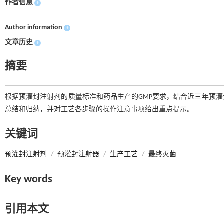
作者信息
+
Author information
+
文章历史
+
摘要
根据预灌封注射剂的质量标准和药品生产的GMP要求，结合近三年预
总结和归纳，并对工艺各步骤的操作注意事项给出重点提示。
关键词
预灌封注射剂
/
预灌封注射器
/
生产工艺
/
最终灭菌
Key words
引用本文