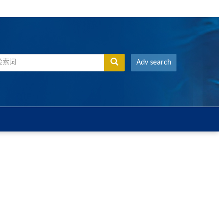
Adv search