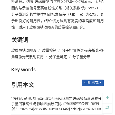
-1
检测器。结果 玻璃酸钠浓度在0.037,8～0.075,6 mg·mL
范
围内与示差信号呈高度线性关系（相关系数r为0.999,7）；
分子量测定的重复性相对标准偏差（RSD,n=6）为0.7%，显
示出良好的耐用性。结论 该方法具有高度的准确度和耐用
性，适用于玻璃酸钠滴眼液的质量控制和研究。
关键词
玻璃酸钠滴眼液
/
质量控制
/
分子排阻色谱-示差折光-多
角度激光光散射联用
/
分子量测定
/
分子量分布
Key words
引用格式 ▾
引用本文
钟雅妮, 彭缨, 缪丽静. SEC-RI-MALLS测定玻璃酸钠滴眼液分
子量的准确性与影响因素研究[J].
中国药剂学杂志（网络
版）
, 2026, 24(2): 79-86 DOI:10.14146/j.cnki.cjp.2026.02.003