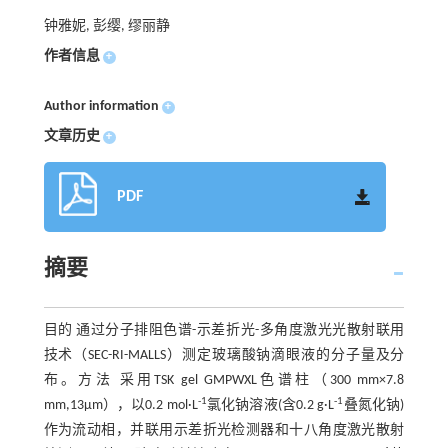
钟雅妮, 彭缨, 缪丽静
作者信息
+
Author information
+
文章历史
+
PDF
摘要
目的 通过分子排阻色谱-示差折光-多角度激光光散射联用
技术（SEC-RI-MALLS）测定玻璃酸钠滴眼液的分子量及分
布。方法 采用TSK gel GMPWXL色谱柱（300 mm×7.8
-1
-1
mm,13μm），以0.2 mol·L
氯化钠溶液(含0.2 g·L
叠氮化钠)
作为流动相，并联用示差折光检测器和十八角度激光散射