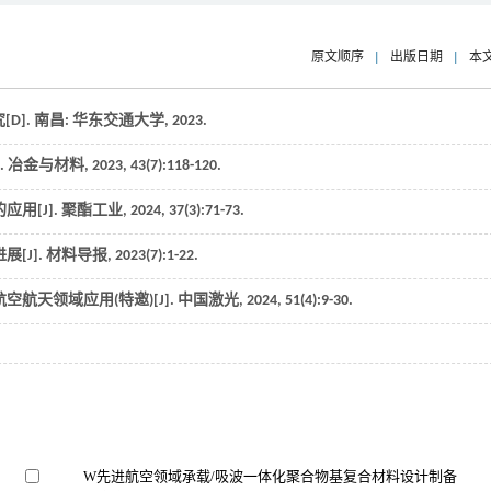
原文顺序
|
出版日期
|
本
究
[D]. 南昌: 华东交通大学,
2023
.
.
冶金与材料
,
2023
,
43
(7):118-120.
用[J].
聚酯工业
,
2024
,
37
(3):71-73.
[J].
材料导报
,
2023
(7):1-22.
航天领域应用(特邀)[J].
中国激光
,
2024
,
51
(4):9-30.