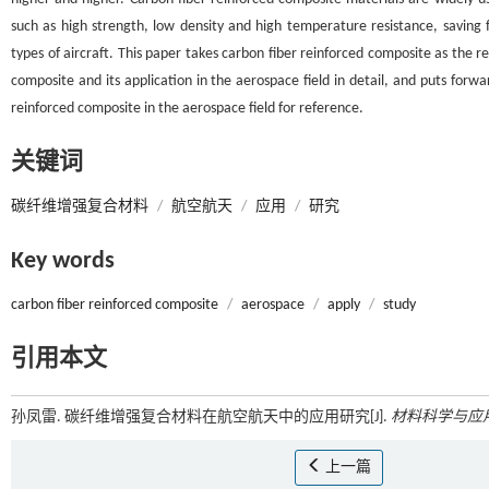
such as high strength, low density and high temperature resistance, saving 
types of aircraft. This paper takes carbon fiber reinforced composite as the r
composite and its application in the aerospace field in detail, and puts for
reinforced composite in the aerospace field for reference.
关键词
碳纤维增强复合材料
/
航空航天
/
应用
/
研究
Key words
carbon fiber reinforced composite
/
aerospace
/
apply
/
study
引用本文
孙凤雷. 碳纤维增强复合材料在航空航天中的应用研究[J].
材料科学与应
上一篇