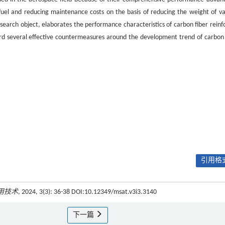
fuel and reducing maintenance costs on the basis of reducing the weight of va
esearch object, elaborates the performance characteristics of carbon fiber reinf
ward several effective countermeasures around the development trend of carbon 
引用格式
用技术
, 2024, 3(3): 36-38 DOI:10.12349/msat.v3i3.3140
下一篇