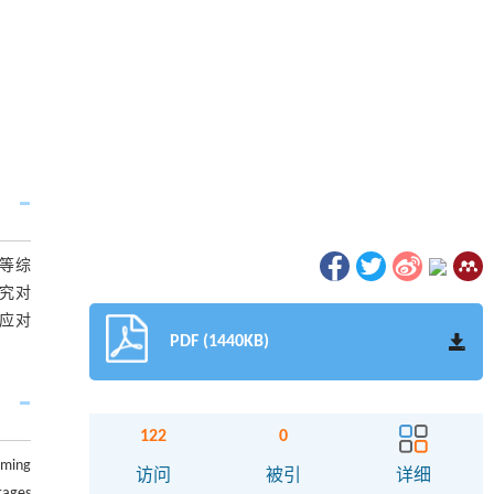
等综
究对
应对
PDF (1440KB)
122
0
oming
访问
被引
详细
tages