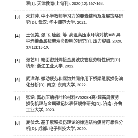
表[J].
天津教育(上旬刊)
,
2020
(12):167-168.
朱莉萍.
中小学教师学习力的要素结构及发展策略研
[3]
究
[D]. 武汉: 华中师范大学,
2021
.
王仪美, 张飞, 唐毅,
等
. 高温高压水环境对核308L异
[4]
种焊缝金属疲劳寿命影响的研究[J].
压力容器
,
2020
,
37
(12):15-19.
张艺川.
端面密封焊接金属波纹管疲劳特性研究
[D].
[5]
杭州: 浙江工业大学,
2022
.
武洋洋.
微动疲劳和腐蚀共同作用下桥梁缆索损伤演
[6]
化分析
[D]. 南京: 东南大学,
2022
.
张涵.
离心压缩机叶轮材料FV520B-I高/超高周疲劳
[7]
损伤机理与金属磁记忆表征规律研究
[D]. 济南: 齐鲁
工业大学,
2023
.
夏伏龙.
基于累积损伤理论的榫连结构疲劳可靠性分
[8]
析
[D]. 成都: 电子科技大学,
2020
.