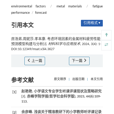
environmental factors
/
metal materials
/
fatigue
performance
/
forecast
引用格式 ▾
引用本文
房浩弟,周妮莎,孝本康. 考虑环境因素的金属材料疲劳性能
预测模型构建与分析[J].
材料科学与应用技术
, 2024, 3(4): 1-3
DOI:10.12349/msat.v3i4.3627
上一篇
下一篇
参考文献
原文顺序
|
出版日期
|
本文引用
赵艳艳. 小学语文专业学生听课评课现状及策略研究
[1]
[J].
赤峰学院学报(哲学社会科学版)
,
2023
,
44
(6):109-
113.
余彦峰. 浅谈关于精准教研下的小学教师听评课记录
[2]