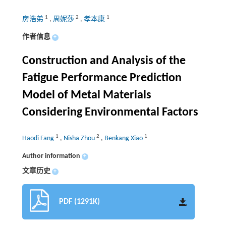
1
2
1
房浩弟
,
周妮莎
,
孝本康
作者信息
+
Construction and Analysis of the
Fatigue Performance Prediction
Model of Metal Materials
Considering Environmental Factors
1
2
1
Haodi Fang
,
Nisha Zhou
,
Benkang Xiao
Author information
+
文章历史
+
PDF (1291K)