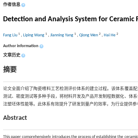
作者信息
+
Detection and Analysis System for Ceramic
1
1
1
2
2
Fang Liu
,
Liping Wang
,
Jianning Yang
,
Qiong Wen
,
Hai He
Author information
+
文章历史
+
摘要
论文全面介绍了陶瓷喂料工艺检测评价体系的建立过程。该体系覆盖配
测试、密度测试等多种手段，将材料开发及产品开发制程数据化、体系
注塑坯体性能等。此体系有效提升了研发到量产的效率，为行业提供参
Abstract
This paper comprehensively introduces the process of establishing the cerami