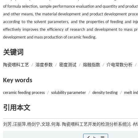
of formula selection, sample performance evaluation and quantity and product 
and other means, the material development and product development proces
according to the solvent parameters, and the properties of feeding and inje
effectively improves the efficiency of research and development to mass pro
development and mass production of ceramic feeding.
关键词
陶瓷喂料工艺
/
溶度参数
/
密度测试
/
熔融指数
/
介电常数分析
/
Key words
ceramic feeding process
/
solubility parameter
/
density testing
/
melt in
引用本文
刘芳,汪丽萍,杨剑宁,文琼,何海. 陶瓷喂料工艺开发的检测分析系统[J].
材