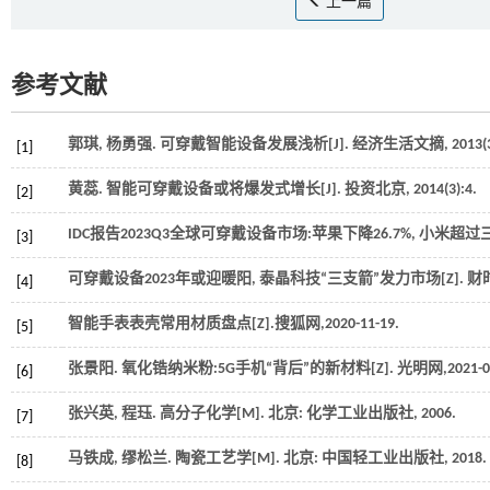
上一篇
参考文献
郭琪, 杨勇强. 可穿戴智能设备发展浅析[J].
经济生活文摘
,
2013
(
[1]
黄蕊. 智能可穿戴设备或将爆发式增长[J].
投资北京
,
2014
(3):4.
[2]
IDC报告2023Q3全球可穿戴设备市场:苹果下降26.7%, 小米超过三
[3]
可穿戴设备2023年或迎暖阳, 泰晶科技“三支箭”发力市场[Z].
财
[4]
智能手表表壳常用材质盘点[Z].搜狐网,2020-11-19.
[5]
张景阳. 氧化锆纳米粉:5G手机“背后”的新材料[Z].
光明网
,2021-0
[6]
张兴英, 程珏.
高分子化学
[M]. 北京: 化学工业出版社,
2006
.
[7]
马铁成, 缪松兰.
陶瓷工艺学
[M]. 北京: 中国轻工业出版社,
2018
.
[8]