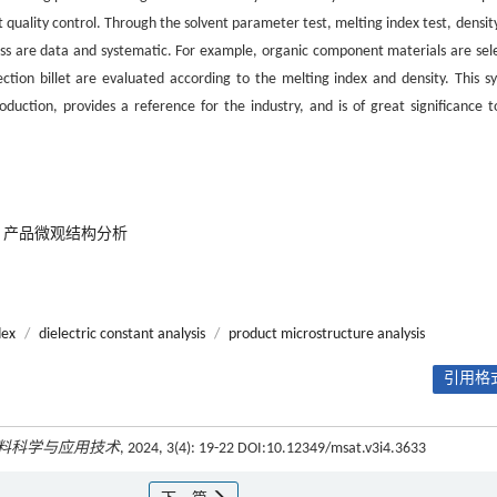
quality control. Through the solvent parameter test, melting index test, density
s are data and systematic. For example, organic component materials are sel
ction billet are evaluated according to the melting index and density. This s
duction, provides a reference for the industry, and is of great significance t
产品微观结构分析
dex
/
dielectric constant analysis
/
product microstructure analysis
引用格式
料科学与应用技术
, 2024, 3(4): 19-22 DOI:10.12349/msat.v3i4.3633