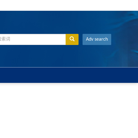
Adv search