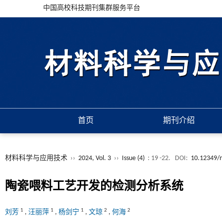
中国高校科技期刊集群服务平台
首页
期刊介绍
材料科学与应用技术
››
2024, Vol. 3
››
Issue (4)
: 19 -22.
DOI:
10.12349/m
陶瓷喂料工艺开发的检测分析系统
1
1
1
2
2
刘芳
,
汪丽萍
,
杨剑宁
,
文琼
,
何海