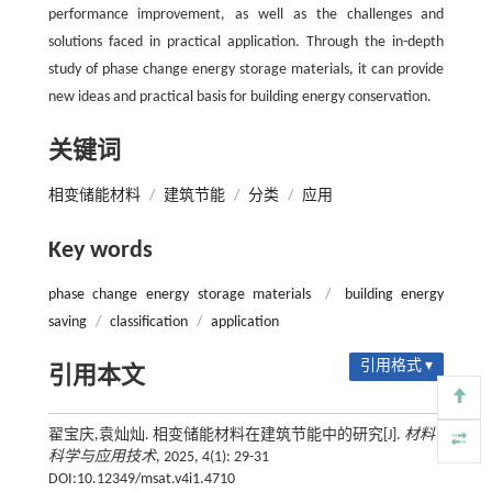
performance improvement, as well as the challenges and
solutions faced in practical application. Through the in-depth
study of phase change energy storage materials, it can provide
new ideas and practical basis for building energy conservation.
关键词
相变储能材料
/
建筑节能
/
分类
/
应用
Key words
phase change energy storage materials
/
building energy
saving
/
classification
/
application
引用格式 ▾
引用本文
翟宝庆,袁灿灿. 相变储能材料在建筑节能中的研究[J].
材料
科学与应用技术
, 2025, 4(1): 29-31
DOI:10.12349/msat.v4i1.4710