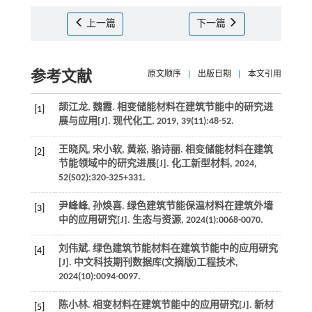
上一篇
下一篇
参考文献
原文顺序
|
出版日期
|
本文引用
颉江龙, 魏霞. 相变储能材料在建筑节能中的研究进
[1]
展与应用[J].
现代化工
,
2019
,
39
(11):48-52.
王晓风, 宋小软, 黄崧, 骆诗丽. 相变储能材料在建筑
[2]
节能领域中的研究进展[J].
化工新型材料
,
2024
,
52
(S02):320-325+331.
尹峰峰, 孙焕喜. 绿色建筑节能保温材料在建筑外墙
[3]
中的应用研究[J].
生态与资源
,
2024
(1):0068-0070.
刘伟斌. 绿色建筑节能材料在建筑节能中的应用研究
[4]
[J].
中文科技期刊数据库(文摘版)工程技术
,
2024
(10):0094-0097.
陈小林. 相变材料在建筑节能中的应用研究[J].
新材
[5]