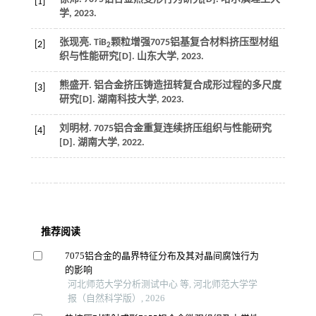
[1]
学
,
2023
.
张现亮.
TiB
颗粒增强7075铝基复合材料挤压型材组
[2]
2
织与性能研究
[D].
山东大学
,
2023
.
熊盛开.
铝合金挤压铸造扭转复合成形过程的多尺度
[3]
研究
[D].
湖南科技大学
,
2023
.
刘明材.
7075铝合金重复连续挤压组织与性能研究
[4]
[D].
湖南大学
,
2022
.