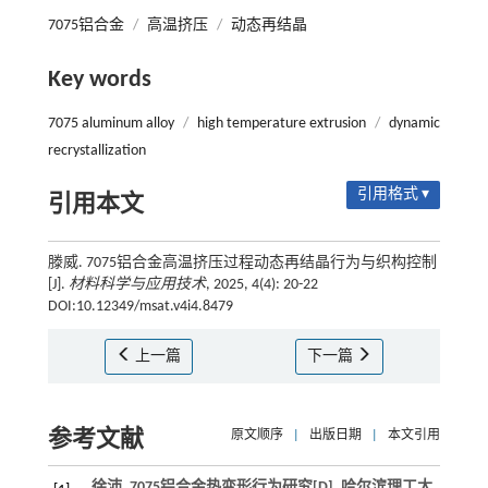
7075铝合金
/
高温挤压
/
动态再结晶
Key words
7075 aluminum alloy
/
high temperature extrusion
/
dynamic
recrystallization
引用格式 ▾
引用本文
滕威. 7075铝合金高温挤压过程动态再结晶行为与织构控制
[J].
材料科学与应用技术
, 2025, 4(4): 20-22
DOI:10.12349/msat.v4i4.8479
上一篇
下一篇
参考文献
原文顺序
|
出版日期
|
本文引用
徐沛.
7075铝合金热变形行为研究
[D].
哈尔滨理工大