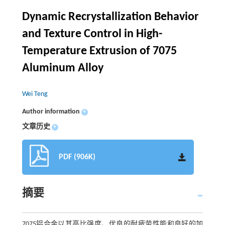
Dynamic Recrystallization Behavior
and Texture Control in High-
Temperature Extrusion of 7075
Aluminum Alloy
Wei Teng
Author information
+
文章历史
+
PDF (906K)
摘要
7075铝合金以其高比强度、优良的耐疲劳性能和良好的加