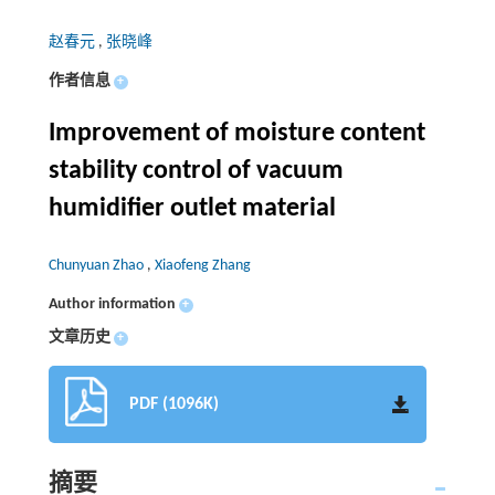
赵春元
,
张晓峰
作者信息
+
Improvement of moisture content
stability control of vacuum
humidifier outlet material
Chunyuan Zhao
,
Xiaofeng Zhang
Author information
+
文章历史
+
PDF (1096K)
摘要