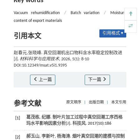
Key words
Vacuum rehumidification
/
Batch variation
/
Moisture
content of export materials
引用格式 ▾
引用本文
赵春元,张晓峰. 真空回潮机出口物料含水率稳定控制改进
[J].
材料科学与应用技术
, 2026, 5(1): 8-10
DOI:10.12349/msat.v5i1.9395
上一篇
下一篇
参考文献
原文顺序
|
出版日期
|
本文引用
葛茂栋, 纪娜. 制叶片加工过程中真空回潮工序西格
[1]
玛水平影响因素分析[J].
科技风
.
2017
(10):186
郝玉山, 李新叶,
杨海涛
. 烟叶真空回潮的建模与控制
[2]