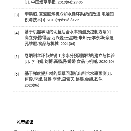
[J].
中国烟草学报
.
2019
(04):29-35
李鹏超. 真空回潮机冷却水循环系统的改进.电脑知
[3]
识与技术[J].
2013
(9):8128-8129
基于机器学习的切丝后含水率预测及控制方法[J].
[4]
高立秀;陈得丽;万兴淼;王星皓;朱知元;李永华;佘迪;
孔维熙.食品与机械
,
2021
(04)
卷烟制丝环节关键工序水分预测模型的建立与检验
[5]
[J].
李自娟;刘博;高杨;陈娇娇.食品与机械
,
2020
(10)
基于梯度提升树的烟草回潮机出料含水率预测[J].
[6]
何毅;李斌;普轶;李曾;周霄天;路瑶;金超.软件
,
2020
(06)