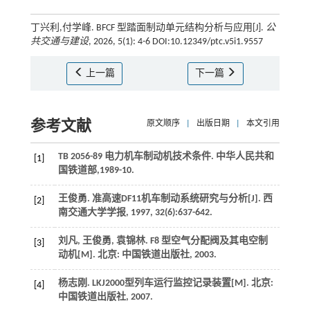
丁兴利,付学峰. BFCF 型踏面制动单元结构分析与应用[J].
公
共交通与建设
, 2026, 5(1): 4-6 DOI:10.12349/ptc.v5i1.9557
上一篇
下一篇
参考文献
原文顺序
|
出版日期
|
本文引用
TB
2056-89
电力机车制动机技术条件.
中华人民共和
[1]
国铁道部
,1989-10.
王俊勇. 准高速DF11机车制动系统研究与分析[J].
西
[2]
南交通大学学报
,
1997
,
32
(6):637-642.
刘凡, 王俊勇, 袁锦林.
F8 型空气分配阀及其电空制
[3]
动机
[M]. 北京: 中国铁道出版社,
2003
.
杨志刚.
LKJ2000型列车运行监控记录装置
[M]. 北京:
[4]
中国铁道出版社,
2007
.