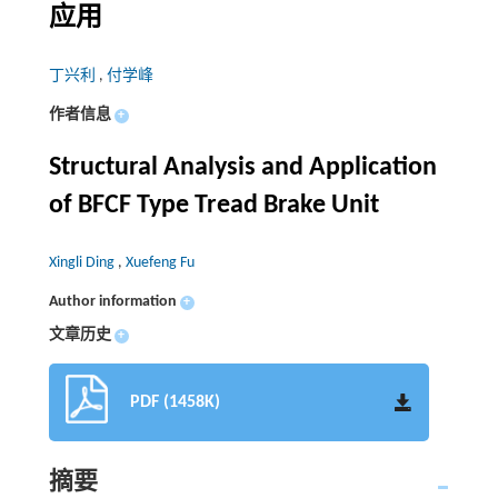
应用
丁兴利
,
付学峰
作者信息
+
Structural Analysis and Application
of BFCF Type Tread Brake Unit
Xingli Ding
,
Xuefeng Fu
Author information
+
文章历史
+
PDF (1458K)
摘要