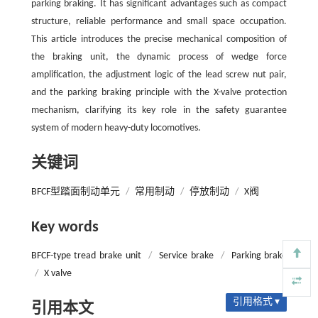
parking braking. It has significant advantages such as compact
structure, reliable performance and small space occupation.
This article introduces the precise mechanical composition of
the braking unit, the dynamic process of wedge force
amplification, the adjustment logic of the lead screw nut pair,
and the parking braking principle with the X-valve protection
mechanism, clarifying its key role in the safety guarantee
system of modern heavy-duty locomotives.
关键词
BFCF型踏面制动单元
/
常用制动
/
停放制动
/
X阀
Key words
BFCF-type tread brake unit
/
Service brake
/
Parking brake
/
X valve
引用格式 ▾
引用本文