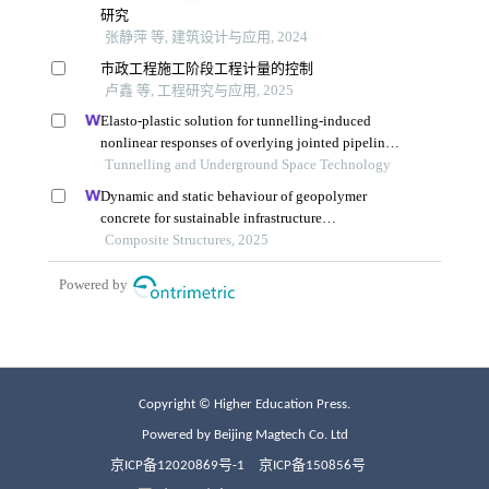
Copyright © Higher Education Press.
Powered by Beijing Magtech Co. Ltd
京ICP备12020869号-1
京ICP备150856号