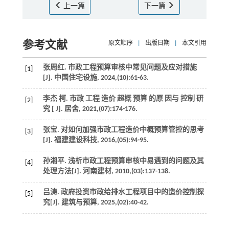
上一篇
下一篇
参考文献
原文顺序
|
出版日期
|
本文引用
张周红. 市政工程预算审核中常见问题及应对措施
[1]
[J].
中国住宅设施
,
2024
,(10):61-63.
李杰 柯. 市政 工程 造价 超概 预算 的原 因与 控制 研
[2]
究 [ J].
居舍
,
2021
,(07):174-176.
张宝. 对如何加强市政工程造价中概预算管控的思考
[3]
[J].
福建建设科技
,
2016
,(05):94-95.
孙湘平. 浅析市政工程预算审核中易遇到的问题及其
[4]
处理方法[J].
河南建材
,
2010
,(03):137-138.
吕涛. 政府投资市政给排水工程项目中的造价控制探
[5]
究[J].
建筑与预算
,
2025
,(02):40-42.