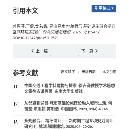
引用格式 ▾
引用本文
曾惠芬,王健,戈若愚. 真山真水 地貌赋形 基础设施融合提升
空间环境实践[J].
公共交通与建设
, 2026, 5(1): 54-56
DOI:10.12349/ptc.v5i1.9571
上一篇
下一篇
参考文献
原文顺序
|
出版日期
|
本文引用
中国交通工程学科建构与探索 -徐吉谦教授学术思想
[1]
文集徐吉谦等著, 东南大学出版社
从邻避到迎臂-城市基础设施建设融入城市生活. 何
[2]
镜堂;陈思翰;苏朝浩.
中国园林
,
2023
,
39
(4):40-46
多规融合、 精细设计——新时期工程专项规划设计
[3]
研究[J].
林渊.福建建筑
,
2020
,(04):20-26.