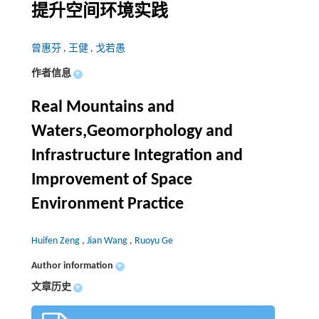
提升空间环境实践
曾惠芬
,
王健
,
戈若愚
作者信息
+
Real Mountains and
Waters,Geomorphology and
Infrastructure Integration and
Improvement of Space
Environment Practice
Huifen Zeng
,
Jian Wang
,
Ruoyu Ge
Author information
+
文章历史
+