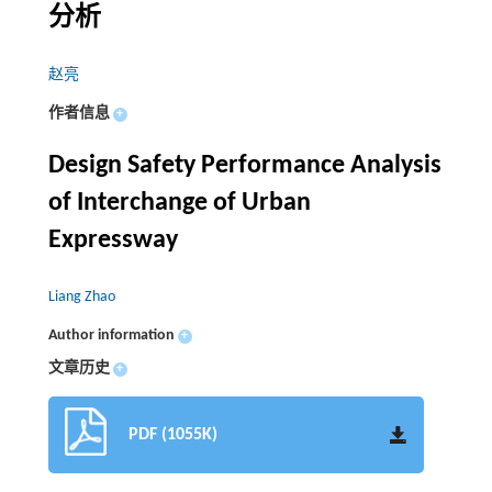
分析
赵亮
作者信息
+
Design Safety Performance Analysis
of Interchange of Urban
Expressway
Liang Zhao
Author information
+
文章历史
+
PDF (1055K)