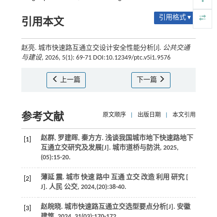
引用格式 ▾
引用本文
赵亮. 城市快速路互通立交设计安全性能分析[J].
公共交通
与建设
, 2026, 5(1): 69-71 DOI:10.12349/ptc.v5i1.9576
上一篇
下一篇
参考文献
原文顺序
|
出版日期
|
本文引用
赵群, 罗建晖, 秦方方. 浅谈我国城市地下快速路地下
[1]
互通立交研究及发展[J].
城市道桥与防洪
,
2025
,
(05):15-20.
薄延 震. 城市 快速 路中 互通 立交 改造 利用 研究 [
[2]
J].
人民 公交
,
2024
,(20):38-40.
赵皖晓. 城市快速路互通立交选型要点分析[J].
安徽
[3]
建筑
,
2024
,
31
(03):170-172.