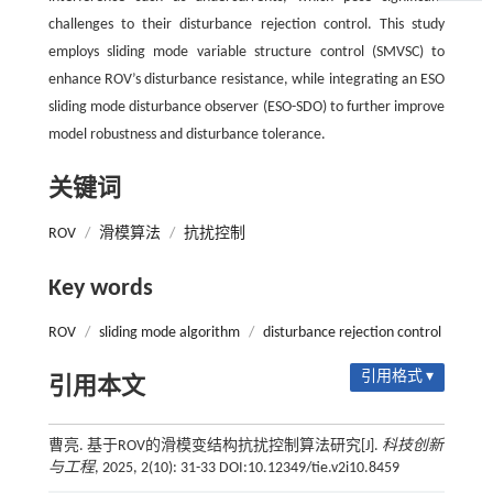
challenges to their disturbance rejection control. This study
employs sliding mode variable structure control (SMVSC) to
enhance ROV’s disturbance resistance, while integrating an ESO
sliding mode disturbance observer (ESO-SDO) to further improve
model robustness and disturbance tolerance.
关键词
ROV
/
滑模算法
/
抗扰控制
Key words
ROV
/
sliding mode algorithm
/
disturbance rejection control
引用格式 ▾
引用本文
曹亮. 基于ROV的滑模变结构抗扰控制算法研究[J].
科技创新
与工程
, 2025, 2(10): 31-33 DOI:10.12349/tie.v2i10.8459