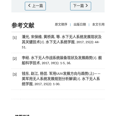
上一篇
下一篇
参考文献
原文顺序
|
出版日期
|
本文引用
潘光, 宋保维, 黄桥高,
等
. 水下无人系统发展现状及
[1]
其关键技术[J].
水下无人系统学报
,
2017
,
25
(2): 44-
51.
李经. 水下无人作战系统装备现状及发展趋势[J].
舰
[2]
船科学技术
,
2017
,
39
(1): 1-5, 36.
钱东, 赵江, 杨芸. 军用UUV发展方向与趋势(上)——
[3]
美军用无人系统发展规划分析解读[J].
水下无人系
统学报
,
2017
,
25
(2): 1-30.