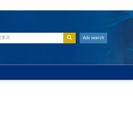
Adv search