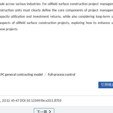
de across various industries. For oilfield surface construction project manage
Construction units must clearly define the core components of project manage
capacity utilization and investment returns, while also considering long-term s
spects of oilfield surface construction projects, exploring how to enhance s
ese projects.
EPC general contracting model
/
Full-process control
引用格式
5, 2(11): 45-47 DOI:10.12349/tie.v2i11.8703
下一篇