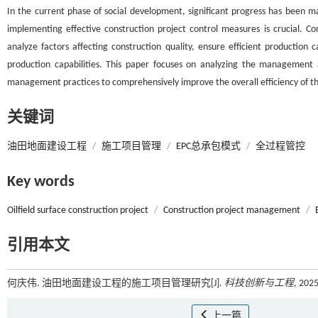
In the current phase of social development, significant progress has been ma
implementing effective construction project control measures is crucial. 
analyze factors affecting construction quality, ensure efficient production 
production capabilities. This paper focuses on analyzing the management a
management practices to comprehensively improve the overall efficiency of th
关键词
油田地面建设工程
/
施工项目管理
/
EPC总承包模式
/
全过程管控
Key words
Oilfield surface construction project
/
Construction project management
/
引用本文
何庆伟. 油田地面建设工程的施工项目管理研究[J].
科技创新与工程
, 202
上一篇