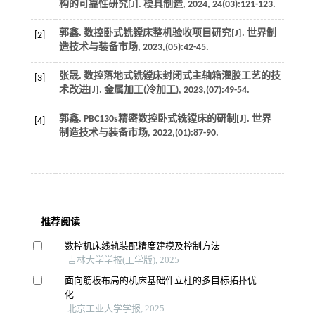
构的可靠性研究[J].
模具制造
,
2024
,
24
(03):121-123.
郭鑫. 数控卧式铣镗床整机验收项目研究[J].
世界制
[2]
造技术与装备市场
,
2023
,(05):42-45.
张晟. 数控落地式铣镗床封闭式主轴箱灌胶工艺的技
[3]
术改进[J].
金属加工(冷加工)
,
2023
,(07):49-54.
郭鑫. PBC130s精密数控卧式铣镗床的研制[J].
世界
[4]
制造技术与装备市场
,
2022
,(01):87-90.