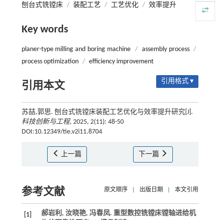
刨台式铣镗床
/
装配工艺
/
工艺优化
/
效率提升
Key words
planer-type milling and boring machine
/
assembly process
/
process optimization
/
efficiency improvement
引用格式 ▾
引用本文
苏喆,郭思. 刨台式铣镗床装配工艺优化与效率提升研究[J].
科技创新与工程
, 2025, 2(11): 48-50
DOI:10.12349/tie.v2i11.8704
上一篇
下一篇
参考文献
原文顺序
|
出版日期
|
本文引用
郝岩利, 汝晓艳, 冯春凤. 重型数控铣镗床镗轴进给机
[1]