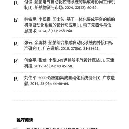
付佳. 船舶电气自动化控制系统的集成与协同工作机
[1]
制[J].
船舶物资与市场
,
2024
,
32
(12): 60-62.
韩铁民, 李松霖, 印士波. 基于一体化集成平台的船舶
[2]
机电自动化系统的设计与应用[J].
电子元器件与信
息技术
,
2024
,
8
(11): 258-260.
张云, 余勇林. 船舶综合集成自动化系统内外接口标
[3]
准研究[J].
广东造船
,
2018
,
37
(06): 31-33+21.
何金平, 张龙. 小型LNG运输船电气设计概述[J].
天津
[4]
科技
,
2019
,
46
(04): 43-45+50.
刘伟平. 5000t起重船集成自动化系统设计[J].
广东造
[5]
船
,
2019
,
38
(06): 44-46+64.