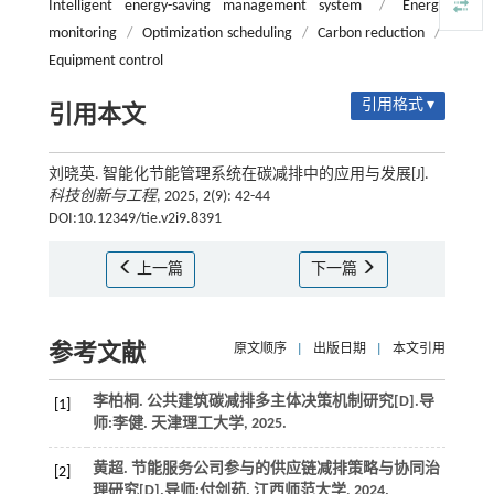
Intelligent energy-saving management system
/
Energy
monitoring
/
Optimization scheduling
/
Carbon reduction
/
Equipment control
引用格式 ▾
引用本文
刘晓英. 智能化节能管理系统在碳减排中的应用与发展[J].
科技创新与工程
, 2025, 2(9): 42-44
DOI:10.12349/tie.v2i9.8391
上一篇
下一篇
参考文献
原文顺序
|
出版日期
|
本文引用
李柏桐.
公共建筑碳减排多主体决策机制研究
[D].导
[1]
师:李健. 天津理工大学,
2025
.
黄超.
节能服务公司参与的供应链减排策略与协同治
[2]
理研究
[D].导师:付剑茹. 江西师范大学,
2024
.