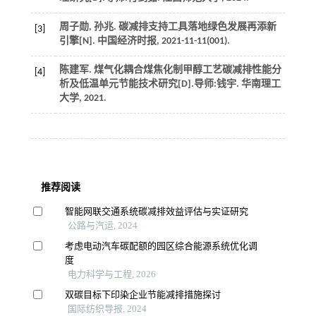
周子勋, 孙兆. 碳减排支持工具落地绿色发展再添新
[3]
引擎[N].
中国经济时报
,
2021
-11-11(001).
陈建军.
煤气化耦合煤焦化制甲醇工艺碳减排性能分
[4]
析及低温单元节能技术研究
[D].导师:钱宇. 华南理工
大学,
2021
.