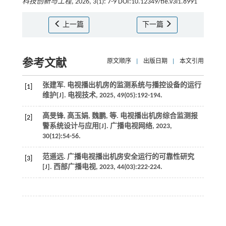
科技创新与工程
, 2026, 3(1): 7-9 DOI:10.12349/tie.v3i1.8991
上一篇
下一篇
参考文献
原文顺序
|
出版日期
|
本文引用
张建军. 电视播出机房的监测系统与播控设备的运行
[1]
维护[J].
电视技术
,
2025
,
49
(05):192-194.
高旻锋, 高玉娟, 魏鹏,
等
. 电视播出机房综合监测报
[2]
警系统设计与应用[J].
广播电视网络
,
2023
,
30
(12):54-56.
范遥远. 广播电视播出机房安全运行的可靠性研究
[3]
[J].
西部广播电视
,
2023
,
44
(03):222-224.