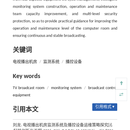
monitoring system construction, operation and maintenance
team capacity improvement, and multi-level security
protection, so as to provide practical guidance for improving the
operation and maintenance level of the computer room and
ensuring continuous and stable broadcasting.
关键词
电视播出机房
/
监测系统
/
播控设备
Key words
TV broadcast room
/
monitoring system
/
broadcast control
equipment
引用格式 ▾
引用本文
刘龙. 电视播出机房监测系统及播控设备运维策略探究[J].