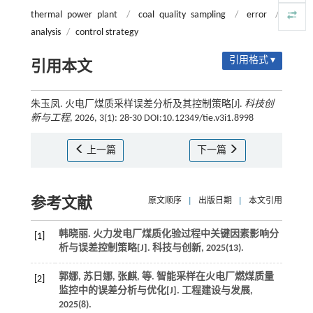
thermal power plant
/
coal quality sampling
/
error
/
analysis
/
control strategy
引用格式 ▾
引用本文
朱玉凤. 火电厂煤质采样误差分析及其控制策略[J].
科技创
新与工程
, 2026, 3(1): 28-30 DOI:10.12349/tie.v3i1.8998
上一篇
下一篇
参考文献
原文顺序
|
出版日期
|
本文引用
韩晓丽. 火力发电厂煤质化验过程中关键因素影响分
[1]
析与误差控制策略[J].
科技与创新
,
2025
(13).
郭娜, 苏日娜, 张麒,
等
. 智能采样在火电厂燃煤质量
[2]
监控中的误差分析与优化[J].
工程建设与发展
,
2025
(8).