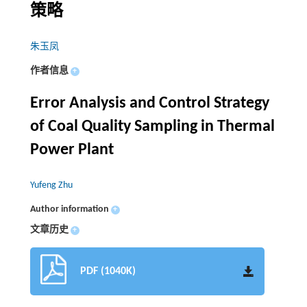
策略
朱玉凤
作者信息
+
Error Analysis and Control Strategy
of Coal Quality Sampling in Thermal
Power Plant
Yufeng Zhu
Author information
+
文章历史
+
PDF (1040K)