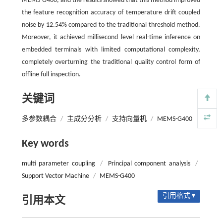
MEMS-G400, and the results showed that this method improved
the feature recognition accuracy of temperature drift coupled
noise by 12.54% compared to the traditional threshold method.
Moreover, it achieved millisecond level real-time inference on
embedded terminals with limited computational complexity,
completely overturning the traditional quality control form of
offline full inspection.
关键词
多参数耦合
/
主成分分析
/
支持向量机
/
MEMS-G400
Key words
multi parameter coupling
/
Principal component analysis
/
Support Vector Machine
/
MEMS-G400
引用格式 ▾
引用本文