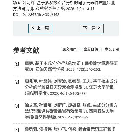
杨欢,薛明辉. 基于多参数综合分析的电子元器件质量检测
方法研究[J].
科技创新与工程
, 2026, 3(2): 13-15
DOI:10.12349/tie.v3i2.9142
上一篇
下一篇
参考文献
原文顺序
|
出版日期
|
本文引用
唐毅. 基于主成分分析法的地质工程参数定量表征研
[1]
究[J].
石油天然气学报
,
2025
,
47
(2):240-252.
顾兆军, 叶经纬, 刘春波, 张智凯, 王志. 基于核主成分
[2]
分析的半监督日志异常检测模型[J].
江苏大学学报
(自然科学版)
,
2025
,
46
(1):64-72+97.
徐文圣, 孙耀玺, 刘奇广, 庞雄奇, 张虎. 主成分分析方
[3]
法识别和评价碳酸盐岩有效储层[J].
西南石油大学
学报(自然科学版)
,
2025
,
47
(3):25-36.
梁勇奇, 侯振伟, 张小飞, 何焱. 综合提示词工程和多
[4]