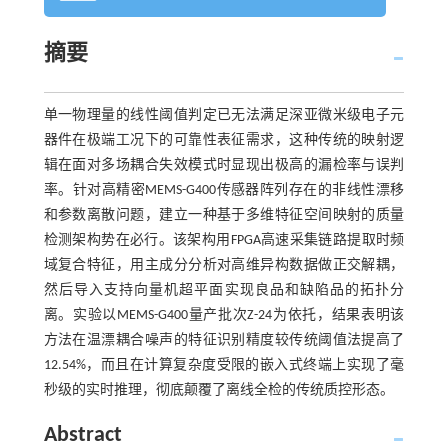
摘要
单一物理量的线性阈值判定已无法满足深亚微米级电子元
器件在极端工况下的可靠性表征需求，这种传统的映射逻
辑在面对多场耦合失效模式时显现出极高的漏检率与误判
率。针对高精密MEMS-G400传感器阵列存在的非线性漂移
和参数离散问题，建立一种基于多维特征空间映射的质量
检测架构势在必行。该架构用FPGA高速采集链路提取时频
域复合特征，用主成分分析对高维异构数据做正交解耦，
然后导入支持向量机超平面实现良品和缺陷品的拓扑分
离。实验以MEMS-G400量产批次Z-24为依托，结果表明该
方法在温漂耦合噪声的特征识别精度较传统阈值法提高了
12.54%，而且在计算复杂度受限的嵌入式终端上实现了毫
秒级的实时推理，彻底颠覆了离线全检的传统质控形态。
Abstract