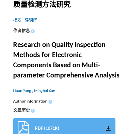
质量检测方法研究
杨欢
,
薛明辉
作者信息
+
Research on Quality Inspection
Methods for Electronic
Components Based on Multi-
parameter Comprehensive Analysis
Huan Yang
,
Minghui Xue
Author information
+
文章历史
+
PDF (1071K)