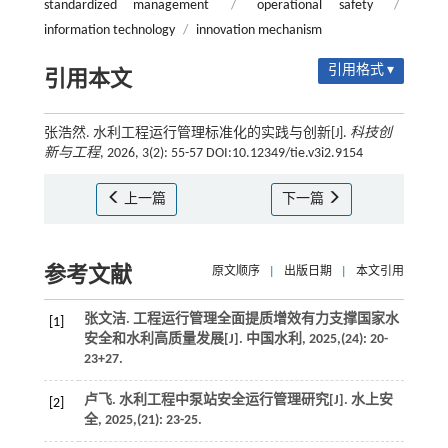
standardized management
/
operational safety
/
information technology
/
innovation mechanism
引用格式 ▾
引用本文
张浩然. 水利工程运行管理标准化的实践与创新[J].
科技创
新与工程
, 2026, 3(2): 55-57 DOI:10.12349/tie.v3i2.9154
上一篇
下一篇
参考文献
原文顺序
|
出版日期
|
本文引用
张文洁. 工程运行管理全面提质增效有力支撑国家水
[1]
安全和水利高质量发展[J].
中国水利
,
2025
,(24): 20-
23+27.
卢飞. 水利工程中泵站安全运行管理研究[J].
水上安
[2]
全
,
2025
,(21): 23-25.