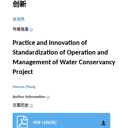
创新
张浩然
作者信息
+
Practice and Innovation of
Standardization of Operation and
Management of Water Conservancy
Project
Haoran Zhang
Author information
+
文章历史
+
PDF (1067K)