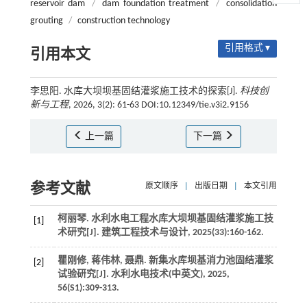
reservoir dam
/
dam foundation treatment
/
consolidation
grouting
/
construction technology
引用格式 ▾
引用本文
李思阳. 水库大坝坝基固结灌浆施工技术的探索[J].
科技创
新与工程
, 2026, 3(2): 61-63 DOI:10.12349/tie.v3i2.9156
上一篇
下一篇
参考文献
原文顺序
|
出版日期
|
本文引用
柯丽琴. 水利水电工程水库大坝坝基固结灌浆施工技
[1]
术研究[J].
建筑工程技术与设计
,
2025
(33):160-162.
瞿刚修, 蒋伟林, 聂鼎. 新集水库坝基消力池固结灌浆
[2]
试验研究[J].
水利水电技术(中英文)
,
2025
,
56
(S1):309-313.