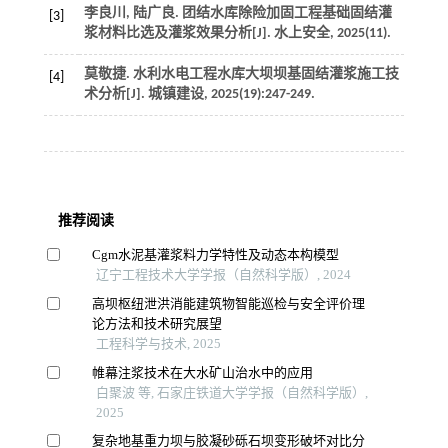
李良川, 陆广良. 团结水库除险加固工程基础固结灌
[3]
浆材料比选及灌浆效果分析[J].
水上安全
,
2025
(11).
莫敬捷. 水利水电工程水库大坝坝基固结灌浆施工技
[4]
术分析[J].
城镇建设
,
2025
(19):247-249.