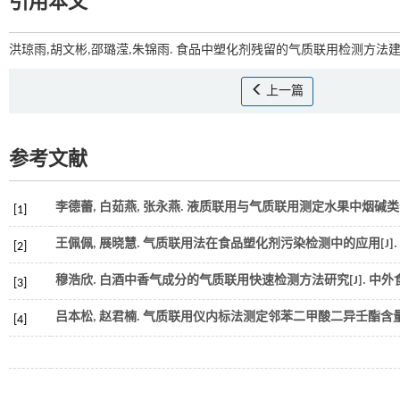
引用本文
洪琼雨,胡文彬,邵璐滢,朱锦雨. 食品中塑化剂残留的气质联用检测方法建立
上一篇
参考文献
李德蕾, 白茹燕, 张永燕. 液质联用与气质联用测定水果中烟碱类
[1]
王佩佩, 展晓慧. 气质联用法在食品塑化剂污染检测中的应用[J].
[2]
穆浩欣. 白酒中香气成分的气质联用快速检测方法研究[J].
中外
[3]
吕本松, 赵君楠. 气质联用仪内标法测定邻苯二甲酸二异壬酯含量
[4]