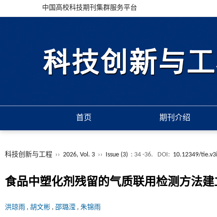
中国高校科技期刊集群服务平台
首页
期刊介绍
科技创新与工程
››
2026, Vol. 3
››
Issue (3)
: 34 -36.
DOI:
10.12349/tie.v3
食品中塑化剂残留的气质联用检测方法建
洪琼雨
,
胡文彬
,
邵璐滢
,
朱锦雨