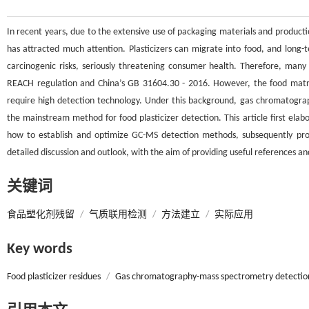
In recent years, due to the extensive use of packaging materials and productio
has attracted much attention. Plasticizers can migrate into food, and long
carcinogenic risks, seriously threatening consumer health. Therefore, many
REACH regulation and China’s GB 31604.30 - 2016. However, the food matrix 
require high detection technology. Under this background, gas chromatogr
the mainstream method for food plasticizer detection. This article first ela
how to establish and optimize GC-MS detection methods, subsequently propo
detailed discussion and outlook, with the aim of providing useful references and
关键词
食品塑化剂残留
/
气质联用检测
/
方法建立
/
实际应用
Key words
Food plasticizer residues
/
Gas chromatography-mass spectrometry detectio