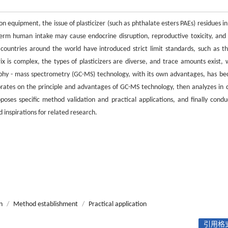
n equipment, the issue of plasticizer (such as phthalate esters PAEs) residues in
-term human intake may cause endocrine disruption, reproductive toxicity, and
 countries around the world have introduced strict limit standards, such as t
is complex, the types of plasticizers are diverse, and trace amounts exist, 
aphy - mass spectrometry (GC-MS) technology, with its own advantages, has b
borates on the principle and advantages of GC-MS technology, then analyzes in d
ses specific method validation and practical applications, and finally condu
 inspirations for related research.
n
/
Method establishment
/
Practical application
引用格式