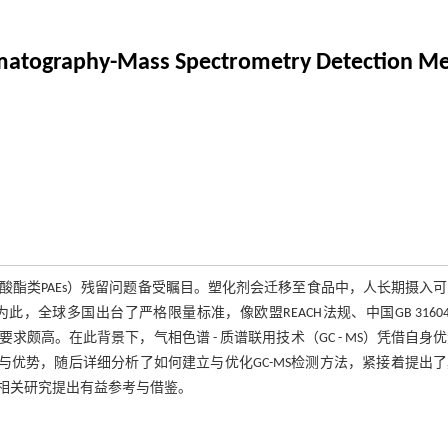
matography-Mass Spectrometry Detection Meth
酯类PAEs）残留问题备受瞩目。塑化剂会迁移至食品中，人长期摄入
球多国出台了严格限量标准，像欧盟REACH法规、中国GB 31604.3
求颇高。在此背景下，气相色谱 - 质谱联用技术（GC - MS）凭借自身
与优势，随后详细分析了如何建立与优化GC-MS检测方法，紧接着提出
相关研究提出有益参考与借鉴。