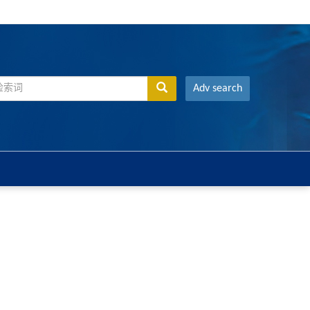
Adv search