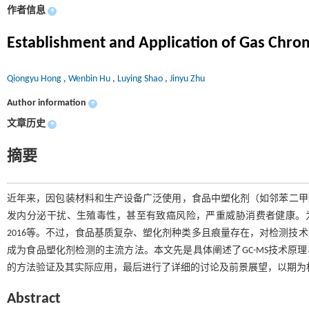
作者信息
+
Establishment and Application of Gas Chro
Qiongyu Hong
,
Wenbin Hu
,
Luying Shao
,
Jinyu Zhu
Author information
+
文章历史
+
摘要
近年来，因包装材料和生产设备广泛使用，食品中塑化剂（如邻苯二甲酸
发内分泌干扰、生殖毒性，甚至有致癌风险，严重威胁消费者健康。为此，全
2016等。不过，食品基质复杂、塑化剂种类多且痕量存在，对检测技术要
成为食品塑化剂检测的主流方法。本文先是具体阐述了GC-MS技术原理
的方法验证及其实际应用，最后进行了详细的讨论及前景展望，以期为
Abstract