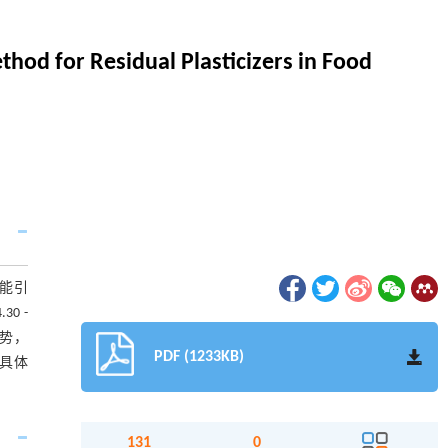
od for Residual Plasticizers in Food
可能引
0 -
优势，
PDF (1233KB)
了具体
131
0