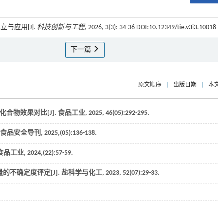
与应用[J].
科技创新与工程
, 2026, 3(3): 34-36 DOI:10.12349/tie.v3i3.10018
下一篇
原文顺序
|
出版日期
|
本
化合物效果对比[J].
食品工业
,
2025
,
46
(05):292-295.
食品安全导刊
,
2025
,(05):136-138.
食品工业
,
2024
,(22):57-59.
的不确定度评定[J].
盐科学与化工
,
2023
,
52
(07):29-33.