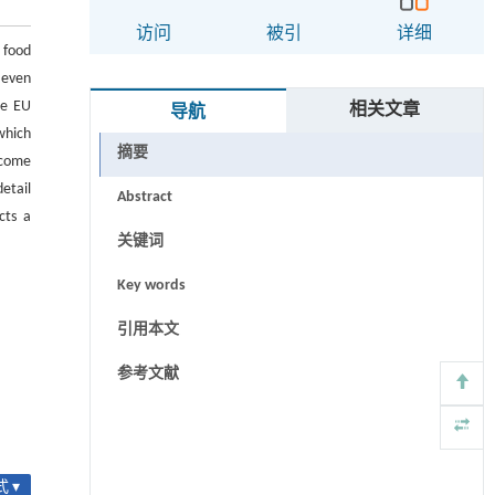
访问
被引
详细
 food
 even
he EU
相关文章
导航
which
摘要
ecome
etail
Abstract
cts a
关键词
Key words
引用本文
参考文献
 ▾