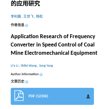
的应用研究
李利娥
,
王世飞
,
杨松
作者信息
+
Application Research of Frequency
Converter in Speed Control of Coal
Mine Electromechanical Equipment
Li’e Li
,
Shifei Wang
,
Song Yang
Author information
+
文章历史
+
PDF (1235K)