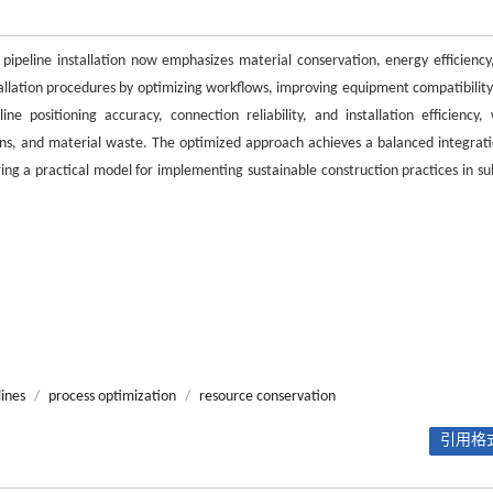
pipeline installation now emphasizes material conservation, energy efficiency
tallation procedures by optimizing workflows, improving equipment compatibility
e positioning accuracy, connection reliability, and installation efficiency, 
sions, and material waste. The optimized approach achieves a balanced integrati
ering a practical model for implementing sustainable construction practices in s
lines
/
process optimization
/
resource conservation
引用格式