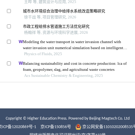
Copyright © Higher Education Press.
Powered by Beijing Magtech Co. Ltd
京ICP备12020869号-1
京ICP备150856号
京公网安备11010202008535