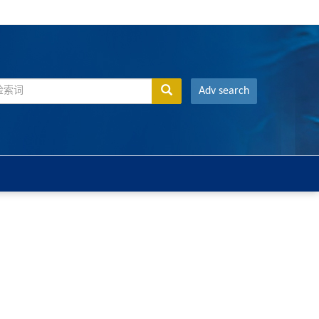
Adv search