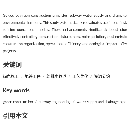
Guided by green construction principles, subway water supply and drainage 
environmental harmony. This study systematically reevaluates traditional ins
refining operational models. These enhancements significantly boost pipelin
effectively controlling construction disturbances, noise pollution, dust emis
construction organization, operational efficiency, and ecological impact, off
projects.
关键词
绿色施工
/
地铁工程
/
给排水管道
/
工艺优化
/
资源节约
Key words
green construction
/
subway engineering
/
water supply and drainage pipe
引用本文