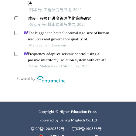
Copyright © Higher Education Press.
Powered by Beijing Magtech Co. Ltd
京ICP备12020869号-1
京ICP备150856号