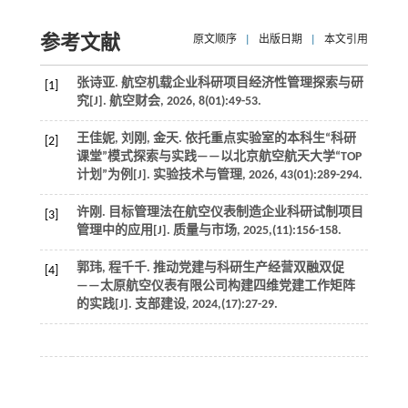
参考文献
原文顺序
|
出版日期
|
本文引用
张诗亚. 航空机载企业科研项目经济性管理探索与研
[1]
究[J].
航空财会
,
2026
,
8
(01):49-53.
王佳妮, 刘刚, 金天. 依托重点实验室的本科生“科研
[2]
课堂”模式探索与实践——以北京航空航天大学“TOP
计划”为例[J].
实验技术与管理
,
2026
,
43
(01):289-294.
许刚. 目标管理法在航空仪表制造企业科研试制项目
[3]
管理中的应用[J].
质量与市场
,
2025
,(11):156-158.
郭玮, 程千千. 推动党建与科研生产经营双融双促
[4]
——太原航空仪表有限公司构建四维党建工作矩阵
的实践[J].
支部建设
,
2024
,(17):27-29.