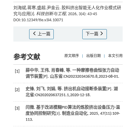
刘海斌,蒋寒,盛超,尹金云. 胶料挤出智能无人化作业模式研
究与应用[J].
科技创新与工程
, 2026, 3(4): 43-45
DOI:10.12349/tie.v3i4.10071
上一篇
下一篇
参考文献
原文顺序
|
出版日期
|
本文引用
薛中华, 王伟, 肖春峰,
等
. 一种摩擦卷曲恒张力自动
[1]
调节装置[P]. 山东省:CN202320343670.8,
2023
-08-01.
史锋, 刘飞, 刘娟,
等
. 挤出机自动接断条装置[P]. 湖
[2]
北省:CN202020637251.1,
2020
-12-18.
闫微. 基于改进模糊PID算法的炼胶挤出设备压力-温
[3]
度协同控制研究[J].
制造业自动化
,
2025
,
47
(11):109-
113.