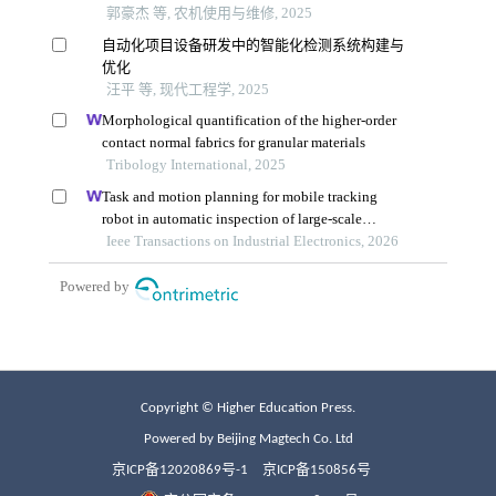
Copyright © Higher Education Press.
Powered by Beijing Magtech Co. Ltd
京ICP备12020869号-1
京ICP备150856号