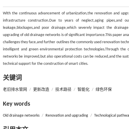
With the continuous advancement of urbanization,the renovation and upgr
infrastructure construction.Due to years of neglect,aging pipes,and 
leakage,blockages,and poor drainage,which severely impact the drainage
upgrading of old drainage networks is of significant importance.This paper an
challenges they face,and further outlines the commonly used renovation techno
intelligent and green environmental protection technologies.Through the 
networks be improved,but also operational costs can be reduced,and the sus
technical support for the construction of smart cities.
关键词
老旧排水管网
/
更新改造
/
技术路径
/
智能化
/
绿色环保
Key words
Old drainage networks
/
Renovation and upgrading
/
Technological pathwa