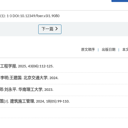
3(1): 1-3 DOI:10.12349/foer.v3i1.9080
下一篇
原文顺序
|
出版日期
|
本
工程学报
,
2025
,
43
(06):112-125.
导师:李明;王建国. 北京交通大学,
2024
.
 导师:刘永平. 华南理工大学,
2023
.
J].
建筑施工管理
,
2024
,
18
(05):99-110.