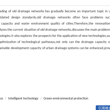
ading of old drainage networks has gradually become an important topic in 
outdated design standards,old drainage networks often face problems su
 capacity and water environment quality of cities.Therefore,the renovatio
alyzes the current situation of old drainage networks,discusses the main problem
logies.It also explores the prospects for the application of new technologies,su
optimization of technological pathways,not only can the drainage capacity o
tainable development capacity of urban drainage systems can be enhanced,prov
ys
/
Intelligent technology
/
Green environmental protection
引用格式