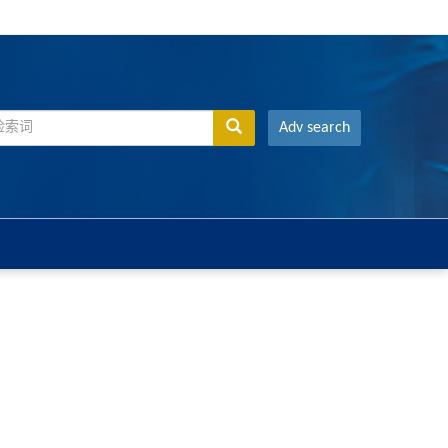
Adv search