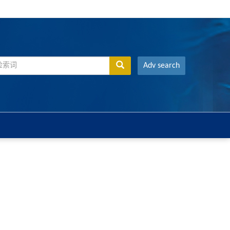
Adv search