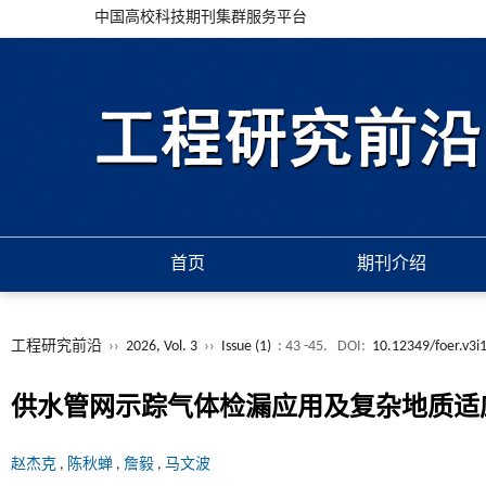
中国高校科技期刊集群服务平台
首页
期刊介绍
工程研究前沿
››
2026, Vol. 3
››
Issue (1)
: 43 -45.
DOI:
10.12349/foer.v3i
供水管网示踪气体检漏应用及复杂地质适
赵杰克
,
陈秋蝉
,
詹毅
,
马文波