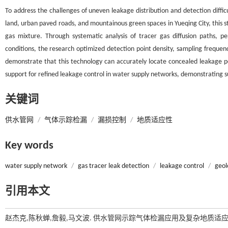
To address the challenges of uneven leakage distribution and detection difficul
land, urban paved roads, and mountainous green spaces in Yueqing City, this
gas mixture. Through systematic analysis of tracer gas diffusion paths, p
conditions, the research optimized detection point density, sampling frequenc
demonstrate that this technology can accurately locate concealed leakage point
support for refined leakage control in water supply networks, demonstrating s
关键词
供水管网
/
气体示踪检漏
/
漏损控制
/
地质适应性
Key words
water supply network
/
gas tracer leak detection
/
leakage control
/
geol
引用本文
赵杰克,陈秋蝉,詹毅,马文波. 供水管网示踪气体检漏应用及复杂地质适应性