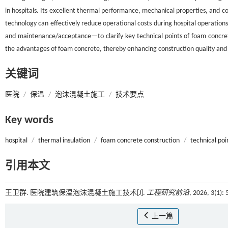
in hospitals. Its excellent thermal performance, mechanical properties, and co
technology can effectively reduce operational costs during hospital operations
and maintenance/acceptance—to clarify key technical points of foam concret
the advantages of foam concrete, thereby enhancing construction quality and
关键词
医院
/
保温
/
泡沫混凝土施工
/
技术要点
Key words
hospital
/
thermal insulation
/
foam concrete construction
/
technical poi
引用本文
王卫群. 医院建筑保温泡沫混凝土施工技术[J].
工程研究前沿
, 2026, 3(1):
上一篇