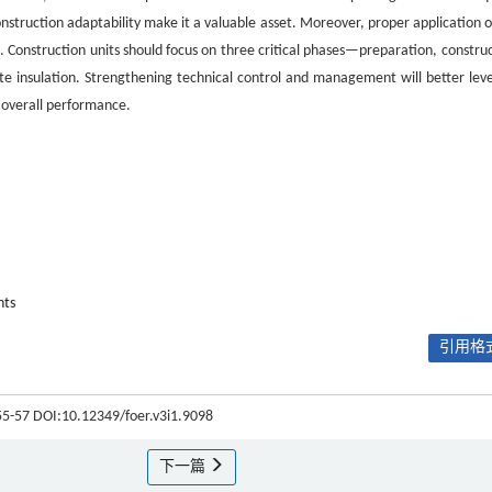
nstruction adaptability make it a valuable asset. Moreover, proper application of
. Construction units should focus on three critical phases—preparation, construc
e insulation. Strengthening technical control and management will better lev
 overall performance.
nts
引用格式
 55-57 DOI:10.12349/foer.v3i1.9098
下一篇