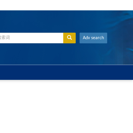
Adv search