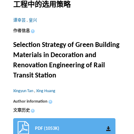
工程中的选用策略
谭幸芸
,
皇兴
作者信息
+
Selection Strategy of Green Building
Materials in Decoration and
Renovation Engineering of Rail
Transit Station
Xingyun Tan
,
Xing Huang
Author information
+
文章历史
+
PDF (1053K)