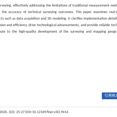
veying, effectively addressing the limitations of traditional measurement met
nces the accuracy of technical surveying outcomes. This paper examines real-
cts such as data acquisition and 3D modeling. It clarifies implementation detail
ion and efficiency, drive technological advancements, and provide reliable tech
tribute to the high-quality development of the surveying and mapping geogr
引用格式
 2026, 3(3): 25-27 DOI:10.12349/foer.v3i3.9414