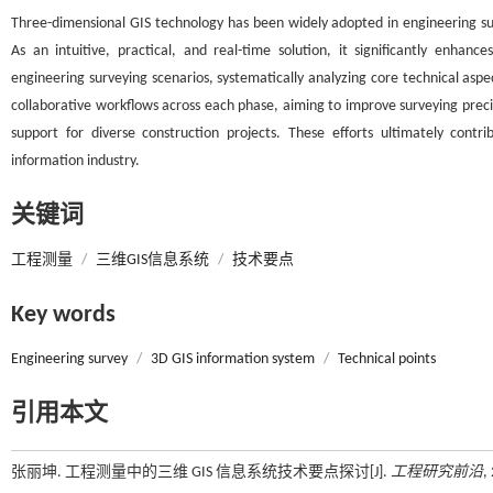
Three-dimensional GIS technology has been widely adopted in engineering sur
As an intuitive, practical, and real-time solution, it significantly enha
engineering surveying scenarios, systematically analyzing core technical aspe
collaborative workflows across each phase, aiming to improve surveying precis
support for diverse construction projects. These efforts ultimately con
information industry.
关键词
工程测量
/
三维GIS信息系统
/
技术要点
Key words
Engineering survey
/
3D GIS information system
/
Technical points
引用本文
张丽坤. 工程测量中的三维 GIS 信息系统技术要点探讨[J].
工程研究前沿
,