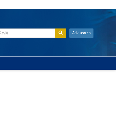
Adv search