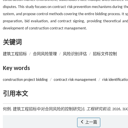
disputes. This study focuses on contract risk prevention mechanisms during the 
system, and propose control methods covering the entire bidding process. It spe
preparation, bid evaluation, and contract signing, providing theoretical and
development of construction contract management.
关键词
建筑工程招标
/
合同风险管理
/
风险识别评估
/
招标文件控制
Key words
construction project bidding
/
contract risk management
/
risk identificat
引用本文
何例. 建筑工程招标中对合同风险的控制研究[J].
工程研究前沿
, 2026, 3(
上一篇