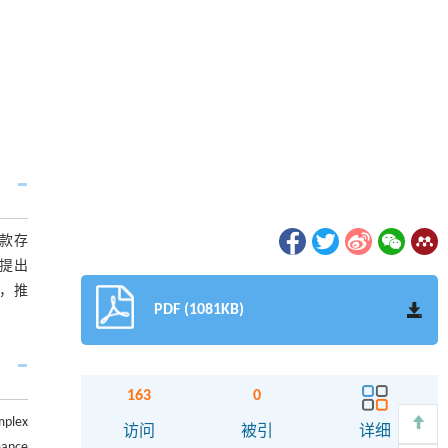
款存
提出
，推
PDF (1081KB)
163
0
mplex
访问
被引
详细
mance