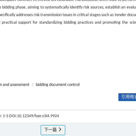
bidding phase, aiming to systematically identify risk sources, establish an evalu
cifically addresses risk transmission issues in critical stages such as tender do
 practical support for standardizing bidding practices and promoting the scien
ion and assessment
/
bidding document control
引用格式
4): 1-3 DOI:10.12349/foer.v3i4.9924
下一篇