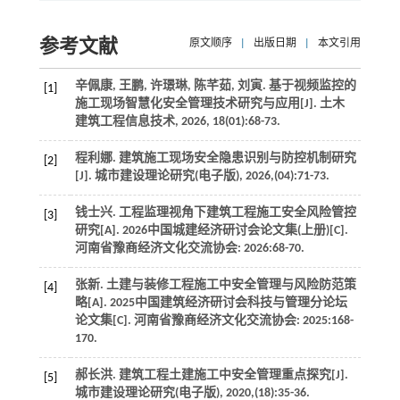
参考文献
原文顺序
|
出版日期
|
本文引用
辛佩康, 王鹏, 许璟琳, 陈芊茹, 刘寅. 基于视频监控的
[1]
施工现场智慧化安全管理技术研究与应用[J].
土木
建筑工程信息技术
,
2026
,
18
(01):68-73.
程利娜. 建筑施工现场安全隐患识别与防控机制研究
[2]
[J].
城市建设理论研究(电子版)
,
2026
,(04):71-73.
钱士兴. 工程监理视角下建筑工程施工安全风险管控
[3]
研究[A]. 2026中国城建经济研讨会论文集(上册)[C].
河南省豫商经济文化交流协会
:
2026
:68-70.
张新. 土建与装修工程施工中安全管理与风险防范策
[4]
略[A]. 2025中国建筑经济研讨会科技与管理分论坛
论文集[C].
河南省豫商经济文化交流协会
:
2025
:168-
170.
郝长洪. 建筑工程土建施工中安全管理重点探究[J].
[5]
城市建设理论研究(电子版)
,
2020
,(18):35-36.