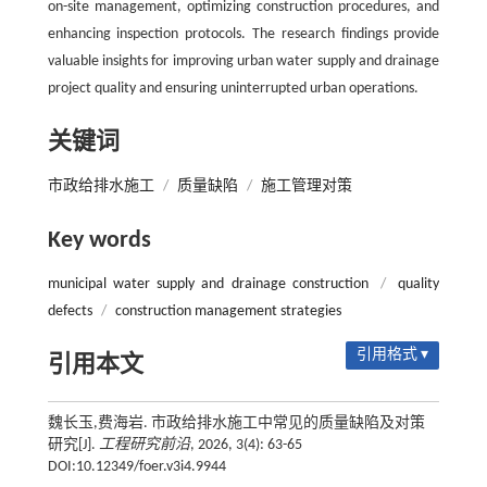
on-site management, optimizing construction procedures, and
enhancing inspection protocols. The research findings provide
valuable insights for improving urban water supply and drainage
project quality and ensuring uninterrupted urban operations.
关键词
市政给排水施工
/
质量缺陷
/
施工管理对策
Key words
municipal water supply and drainage construction
/
quality
defects
/
construction management strategies
引用格式 ▾
引用本文
魏长玉,费海岩. 市政给排水施工中常见的质量缺陷及对策
研究[J].
工程研究前沿
, 2026, 3(4): 63-65
DOI:10.12349/foer.v3i4.9944