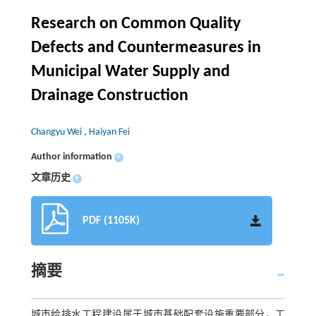
Research on Common Quality
Defects and Countermeasures in
Municipal Water Supply and
Drainage Construction
Changyu Wei
,
Haiyan Fei
Author information
+
文章历史
+
PDF (1105K)
摘要
城市给排水工程建设属于城市基础配套设施重要部分，工