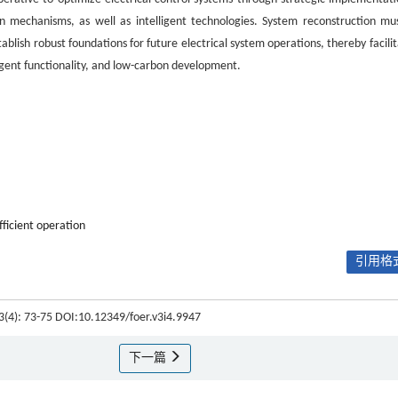
on mechanisms, as well as intelligent technologies. System reconstruction mu
lish robust foundations for future electrical system operations, thereby facilit
ligent functionality, and low-carbon development.
fficient operation
引用格式
 3(4): 73-75 DOI:10.12349/foer.v3i4.9947
下一篇