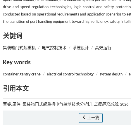
drive and speed regulation technologies, logic control and safety protecti
conducted based on operational requirements and application scenarios to estab
the transition of port handling equipment toward high efficiency, safety, intel
关键词
集装箱门式起重机
/
电气控制技术
/
系统设计
/
高效运行
Key words
container gantry crane
/
electrical control technology
/
system design
/
e
引用本文
曹睿,周伟. 集装箱门式起重机电气控制技术分析[J].
工程研究前沿
, 2026,
上一篇