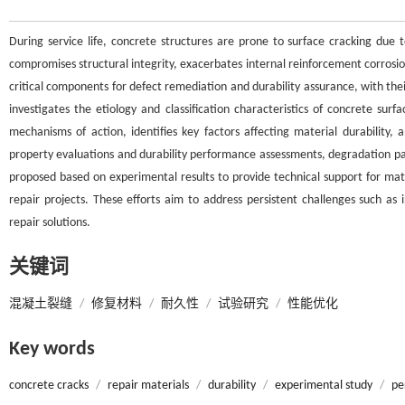
During service life, concrete structures are prone to surface cracking due 
compromises structural integrity, exacerbates internal reinforcement corrosion
critical components for defect remediation and durability assurance, with thei
investigates the etiology and classification characteristics of concrete sur
mechanisms of action, identifies key factors affecting material durability, a
property evaluations and durability performance assessments, degradation p
proposed based on experimental results to provide technical support for mate
repair projects. These efforts aim to address persistent challenges such as 
repair solutions.
关键词
混凝土裂缝
/
修复材料
/
耐久性
/
试验研究
/
性能优化
Key words
concrete cracks
/
repair materials
/
durability
/
experimental study
/
pe