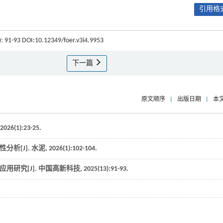
引用格式
4): 91-93 DOI:10.12349/foer.v3i4.9953
下一篇
原文顺序
|
出版日期
|
本
2026
(1):23-25.
分析[J].
水泥
,
2026
(1):102-104.
用研究[J].
中国高新科技
,
2025
(13):91-93.