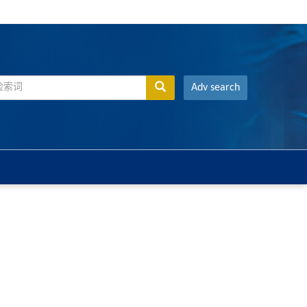
Adv search