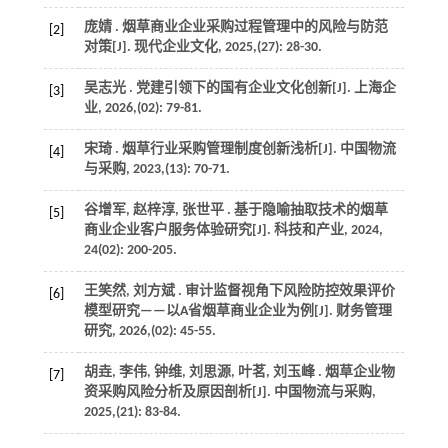
庞婧 . 烟草商业企业采购过程管理中的风险与防范
[2]
对策[J].
现代企业文化
,
2025
,(27): 28-30.
吴志光 . 党建引领下的国有企业文化创新[J].
上海企
[3]
业
,
2026
,(02): 79-81.
宋琦 . 烟草行业采购管理制度创新浅析[J].
中国物流
[4]
与采购
,
2023
,(13): 70-71.
谷增军, 赵梓淳, 张世平 . 基于隐喻抽取技术的烟草
[5]
商业企业客户服务体验研究[J].
科技和产业
,
2024
,
24
(02): 200-205.
王笑然, 刘方斌 . 审计监督视角下风险防控效果评价
[6]
模型研究——以A省烟草商业企业为例[J].
财务管理
研究
,
2026
,(02): 45-55.
胡垚, 李伟, 钟维, 刘思源, 叶茗, 刘玉峰 . 烟草企业物
[7]
资采购风险分析及原因剖析[J].
中国物流与采购
,
2025
,(21): 83-84.