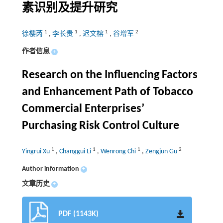
素识别及提升研究
1
1
1
2
徐樱芮
,
李长贵
,
迟文榕
,
谷增军
作者信息
+
Research on the Influencing Factors
and Enhancement Path of Tobacco
Commercial Enterprises’
Purchasing Risk Control Culture
1
1
1
2
Yingrui Xu
,
Changgui Li
,
Wenrong Chi
,
Zengjun Gu
Author information
+
文章历史
+
PDF (1143K)