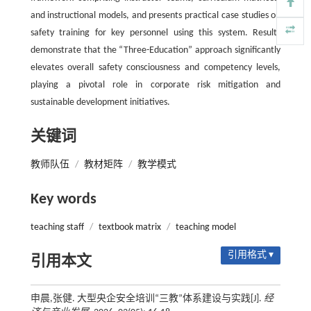
and instructional models, and presents practical case studies on
safety training for key personnel using this system. Results
demonstrate that the “Three-Education” approach significantly
elevates overall safety consciousness and competency levels,
playing a pivotal role in corporate risk mitigation and
sustainable development initiatives.
关键词
教师队伍
/
教材矩阵
/
教学模式
Key words
teaching staff
/
textbook matrix
/
teaching model
引用格式 ▾
引用本文
申晨,张健. 大型央企安全培训“三教”体系建设与实践[J].
经