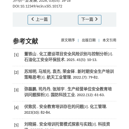
济与产业发展
, 2026, 03(05): 16-18
DOI:10.12349/ecin.v3i5.10172
上一篇
下一篇
参考文献
原文顺序
|
出版日期
|
本文引用
董铁山 . 化工建设项目安全风险识别与控制分析[J].
[1]
石油化工安全环保技术
.
2025
.
41
(5): 10-13.
苏旭明, 马旭光, 袁杰, 荣金铎 . 新时期安全生产培训
[2]
策略思考[J].
航天工业管理
.
2022
.(7): 79-82.
弥磊鹏, 司丹丹, 张旭宇 . 生产经营单位安全教育培
[3]
训问题探析[J].
国防科技工业
.
2022
.(12): 61-63.
伏致民 . 安全教育培训存在的问题[J].
化工管理
.
[4]
2023
(10): 82-84.
刘晓娟 . 安全培训托管模式探索与实践[J].
科技资
[5]